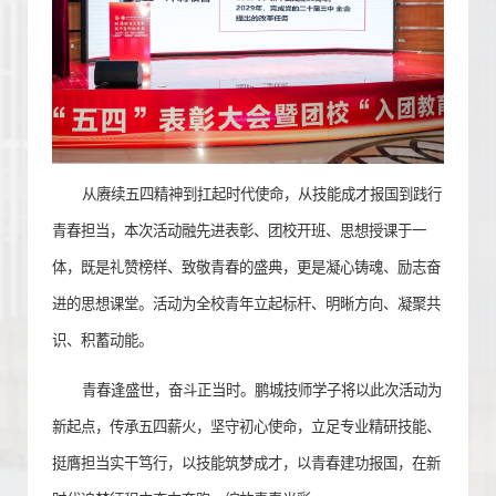
从赓续五四精神到扛起时代使命，从技能成才报国到践行
青春担当，本次活动融先进表彰、团校开班、思想授课于一
体，既是礼赞榜样、致敬青春的盛典，更是凝心铸魂、励志奋
进的思想课堂。活动为全校青年立起标杆、明晰方向、凝聚共
识、积蓄动能。
青春逢盛世，奋斗正当时。鹏城技师学子将以此次活动为
新起点，传承五四薪火，坚守初心使命，立足专业精研技能、
挺膺担当实干笃行，以技能筑梦成才，以青春建功报国，在新