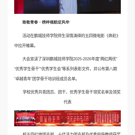
致敬青春・榜样领航绽风华
活动在鹏城技师学院师生深情演绎的五四微电影《奔赴》
中拉开帷幕。
大会
宣读了深圳鹏城技师学院
2025-2026
年度“两红两优”
“优秀学生骨干”“
优秀学生会
”等系列表彰文件，并公布
第八期
“卓越青年”团学骨干培训班成员名单。
学校优秀共青团员、团干、优秀学生骨干领奖名单及领奖
代表
校五四红旗团支部、十佳活力团支部及优秀指导教师获奖