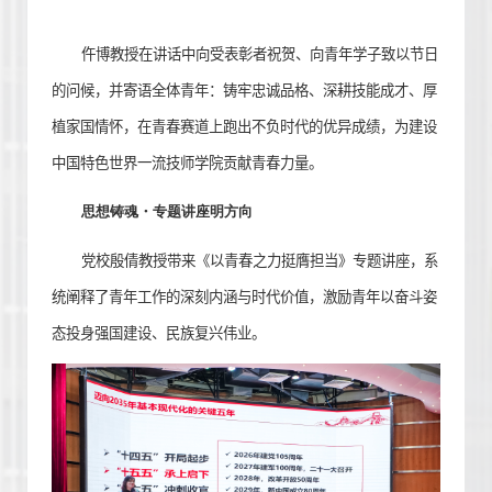
仵博教授在讲话中向受表彰者祝贺、向青年学子致以节日
的问候，并寄语全体青年：铸牢忠诚品格、深耕技能成才、厚
植家国情怀，在青春赛道上跑出不负时代的优异成绩，为建设
中国特色世界一流技师学院贡献青春力量。
思想铸魂・
专题讲座明方向
党校殷倩教授带来《以青春之力挺膺担当》专题讲座，系
统阐释了青年工作的深刻内涵与时代价值，激励青年以奋斗姿
态投身强国建设、民族复兴伟业。