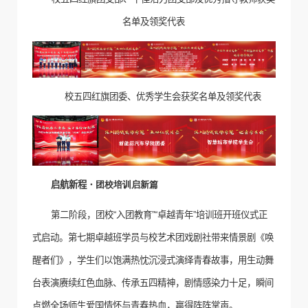
名单及领奖代表
校五四红旗团委、优秀学生会获奖名单及领奖代表
启航新程
・
团校培训启新篇
第二阶段，团校“入团教育”“卓越青年”培训班开班仪式正
式启动。第七期卓越班学员与校艺术团戏剧社带来情景剧《唤
醒者们》，学生们以饱满热忱沉浸式演绎青春故事，用生动舞
台表演赓续红色血脉、传承五四精神，剧情感染力十足，瞬间
点燃全场师生爱国情怀与青春热血，赢得阵阵掌声。