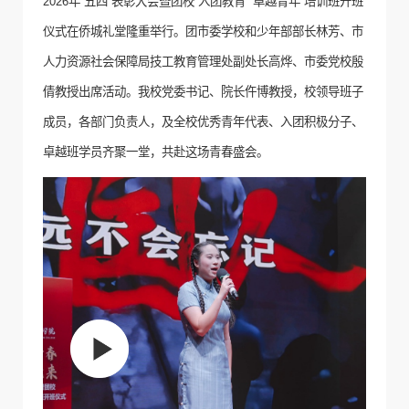
2026
年“五四”表彰大会暨团校“入团教育”“卓越青年”培训班开班
仪式在侨城礼堂隆重举行。团市委
学校和少年部部长林芳
、市
人力资源社会保障局技工教育管理处副处长高烨
、市委党校
殷
倩教授
出席活动。我
校党委书记、院长仵博教授，校领导班子
成员，各部门负责人
，及全校优秀青年代表、入团积极分子、
卓越班学员
齐聚一堂，共赴这场青春盛会。