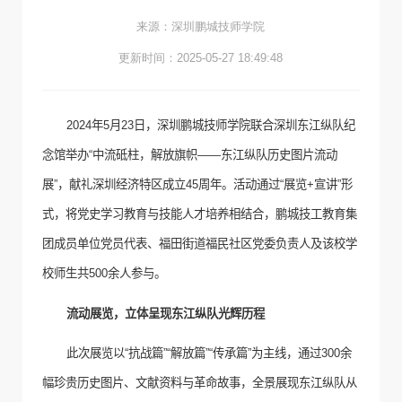
来源：深圳鹏城技师学院
更新时间：2025-05-27 18:49:48
2024
年
5
月
23
日，深圳鹏城技师学院联合深圳东江纵队纪
念馆举办“中流砥柱，解放旗帜——东江纵队历史图片流动
展”，献礼深圳经济特区成立
45
周年。活动通过“展览
+
宣讲”形
式，将党史学习教育与技能人才培养相结合，鹏城技工教育集
团成员单位党员代表、福田街道福民社区党委负责人及该校学
校师生共
500
余人参与。
流动展览，立体呈现东江纵队光辉历程
此次展览以“抗战篇”“解放篇”“传承篇”为主线，通过
300
余
幅珍贵历史图片、文献资料与革命故事，全景展现东江纵队从