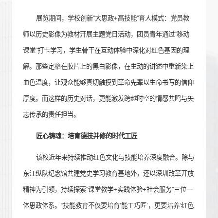
展览期间，学校创新“大思政
+
高技能”育人模式：党员教
师以历史影像为教材开展主题党日活动，团员青年通过“移动
课堂”打卡学习，学生骨干在互动体验中深化对红色基因的理
解。那些定格在胶片上的黑白影像，在生动的讲述中重新染上
血色温度，让观众能够真切触摸到革命先辈以生命书写的信仰
厚度。而这样的历史对话，更能激发跨越时空的情感共鸣与矢
志传承的责任担当。
匠心铸魂：培育德技并修的时代工匠
该校近年来持续推动红色文化与技能培养深度融合。除与
东江纵队纪念馆共建党史学习教育基地外，还以深圳改革开放
精神为引领，持续探索“课堂教学
+
实践体验
+
社会服务”三位一
体思政体系。“技能教育不仅要培育‘能工巧匠’，更要培养‘红色