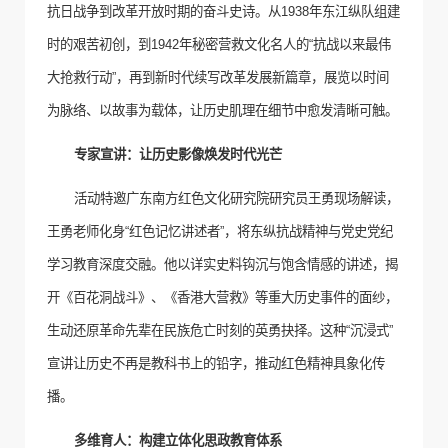
抗日战争到改革开放时期的奋斗史诗。从
1938
年东江纵队组建
时的艰苦初创，到
1942
年秘密营救文化名人的“抗战以来最伟
大抢救行动”，再到新时代续写改革发展新篇章，展览以时间
为脉络、以故事为载体，让历史肌理在细节中愈发清晰可触。
专家宣讲：让历史影像焕发时代光芒
活动特邀广东南方红色文化研究院研究员王勇现场解读，
王勇老师化身“红色记忆讲述者”，将东纵抗战精神与党史党纪
学习教育深度交融。他以详实史料钩沉与饱含情感的讲述，揭
开《百花洞战斗》、《香港大营救》等重大历史事件的面纱，
生动还原革命先辈在民族危亡时刻的英勇抉择。这种“沉浸式”
宣讲让历史不再是教科书上的铅字，推动红色精神具象化传
播。
多维育人：构建立体化思政教育体系