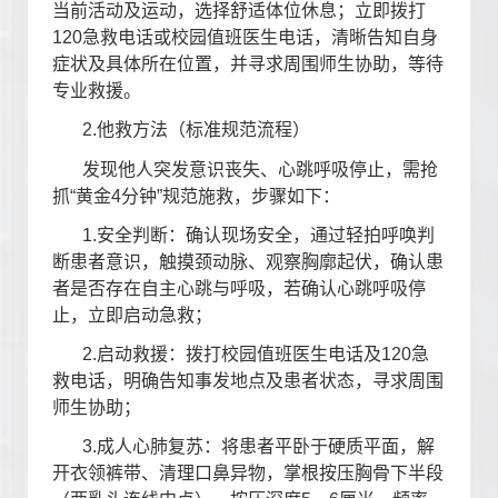
当前活动及运动，选择舒适体位休息；立即拨打
120
急救电话或校园值班医生电话，清晰告知自身
症状及具体所在位置，并寻求周围师生协助，等待
专业救援。
2.
他救方法（标准规范流程）
发现他人突发意识丧失、心跳呼吸停止，需抢
抓“黄金
4
分钟”规范施救，步骤如下：
1.
安全判断：确认现场安全，通过轻拍呼唤判
断患者意识，触摸颈动脉、观察胸廓起伏，确认患
者是否存在自主心跳与呼吸，若确认心跳呼吸停
止，立即启动急救；
2.
启动救援：拨打校园值班医生电话及
120
急
救电话，明确告知事发地点及患者状态，寻求周围
师生协助；
3.
成人心肺复苏：将患者平卧于硬质平面，解
开衣领裤带、清理口鼻异物，掌根按压胸骨下半段