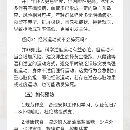
并非年轻人更易猝死，但凶险性更高。老年人
多伴有基础慢病，血管多已形成一定的缺血预适
应，风险相对可控；年轻群体猝死多无明确病史、
预警不典型、进展极快，且忽视症状、拖延就医，
导致抢救成功率偏低，更易引发关注。
疑问
3
：经常运动就不会猝死吗？
并非如此。科学适度运动有益心脏，但运动不
当会增加风险。建议师生选择黄金慢跑、八段锦等
温和适宜的运动方式，避免平时缺乏锻炼突发高强
度运动、身体不适仍强行运动，这类行为会急剧加
重心脏负担；即使经常运动，若存在潜在心脏隐患
或过度运动，也可能诱发猝死。
（五）如何预防
1.
规范作息：合理安排工作和学习，保证每日
7
—8
小时睡眠，杜绝熬夜透支；
2.
健康饮食：减少摄入高油高盐高糖，少点外
卖，少吃宵夜，规律进食，控制体重；