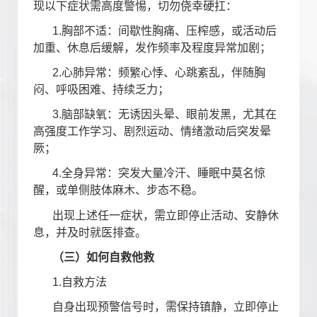
现以下症状需高度警惕，切勿侥幸硬扛：
1.
胸部不适：间歇性胸痛、压榨感，或活动后
加重、休息后缓解，发作频率及程度异常加剧；
2.
心肺异常：频繁心悸、心跳紊乱，伴随胸
闷、呼吸困难、持续乏力；
3.
脑部缺氧：无诱因头晕、眼前发黑，尤其在
高强度工作学习、剧烈运动、情绪激动后突发晕
厥；
4.
全身异常：突发大量冷汗、睡眠中莫名惊
醒，或单侧肢体麻木、步态不稳。
出现上述任一症状，需立即停止活动、安静休
息，并及时就医排查。
（三）如何自救他救
1.
自救方法
自身出现预警信号时，需保持镇静，
立即停止