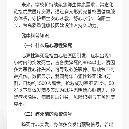
未来，学校将持续聚焦师生健康需求，常态化
链接优质医疗资源，通过多元形式完善校园健康服
务体系，守护师生安心从教、舒心求学、向阳生
长，为高质量健康校园建设注入持久动力。
健康科普知识
（一）什么是心源性猝死
心源性猝死是指由心脏原因引发、症状出现
1
小时内的突发死亡，占各类猝死的
80%
以上，诱因
多为恶性心律失常，可导致心脏骤停、脑缺氧不可
逆损伤。数据显示，我国每年心源性猝死超
54
万
例，日均约
1500
人离世，抢救成功率不足
1%
。
50
岁以下群体发病多表现为既往无明确心脏病史、预
警症状隐匿、病情进展迅猛，风险识别与干预难度
突出。
（二）猝死前的预警信号
猝死并非突发，身体多会发出预警信号，若出