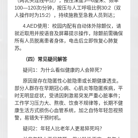
（两乳头连线中点），按压深度
5—6
厘米、频率
100—120
次
/
分钟，按压与人工呼吸比例
30:2
（双
人操作时为
15:2
），持续施救至急救人员到达；
4.AED
使用：校园内配有自动体外除颤仪，请
就近取用并按语音及屏幕提示操作，除颤前需确保
所有人员脱离患者身体，电击后立即恢复心肺复
苏。
（四）常见疑问解答
疑问
1
：为什么看似健康的人会猝死？
原因是存在隐匿性心脏隐患或长期健康透支。
部分人群存在早期冠心病、心肌炎等隐匿疾病，平
时无明显症状，受诱因刺激易突发严重心脏事件；
工作学习压力大、熬夜、饮食不规律等，长期不健
康生活方式损伤心血管系统，加之自恃年轻忽视预
警，易错失干预时机。
疑问
2
：年轻人比老年人更易猝死吗？