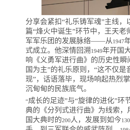
分享会紧扣“礼乐铸军魂”主线
篇“烽火中诞生”环节中，王天
军军乐团的发展脉络——从
1947
式成立。他深情回溯
年开国
1949
响《义勇军进行曲》的历史性瞬
国为主”的礼乐原则，“这不仅
现”，话语落毕，现场响起热烈
沉甸甸的民族底气。
成长的足迹”与“旋律的进化”
“
典的《分列式进行曲》为线索，
国大典时的
人，发展到如今
200
130
手，到三军联合的威武阵列。
198