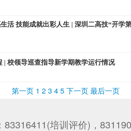
生活 技能成就出彩人生 | 深圳二高技“开学
程 | 校领导巡查指导新学期教学运行情况
第一页
1
2
3
4
5
下一页
最后一页
3316411(培训评价)，83119